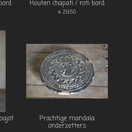
bord
Houten chapati / roti bord
€ 29,50
bajot
Prachtige mandala
onderzetters