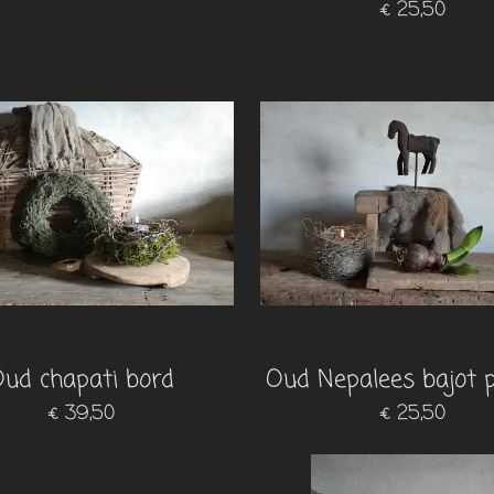
€ 25,50
ud chapati bord
Oud Nepalees bajot p
€ 39,50
€ 25,50