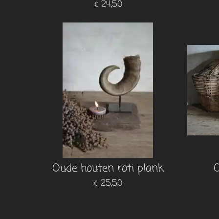
€ 24,50
Oude houten roti plank
O
€ 25,50