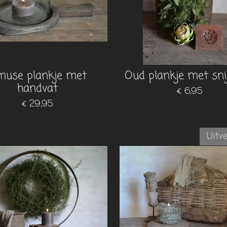
use plankje met
Oud plankje met sn
handvat
€ 6,95
€ 29,95
Uitv