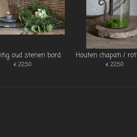
htig oud stenen bord
Houten chapati / rot
€ 22,50
€ 22,50