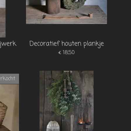
ijwerk
Decoratief houten plankje
€ 18,50
erkocht