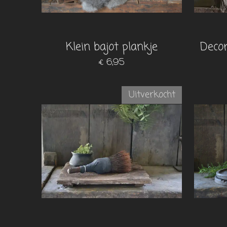
Klein bajot plankje
Decor
€ 6,95
Uitverkocht