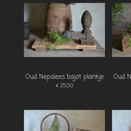
Oud Nepalees bajot plankje
Oud N
€ 25,50