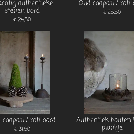
achtig authentieke
Oud chapati / roti 
stenen bord
€ 25,50
€ 24,50
 chapati / roti bord
Authentiek houten 
plankje
€ 31,50