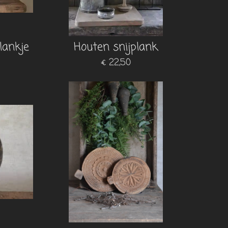
lankje
Houten snijplank
€ 22,50