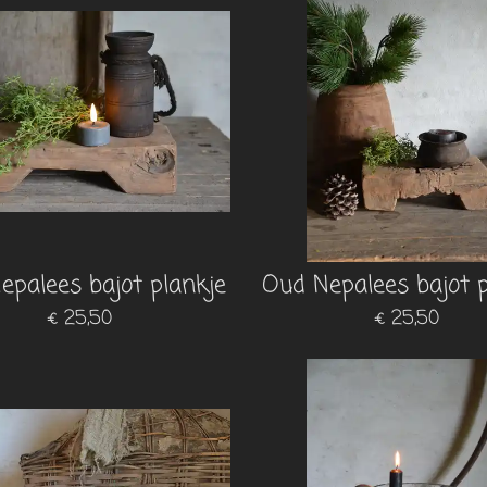
epalees bajot plankje
Oud Nepalees bajot p
€ 25,50
€ 25,50