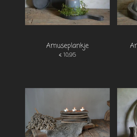
Amuseplankje
Am
€ 10,95