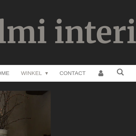
lmi inter
OME
WINKEL
CONTACT