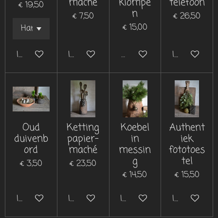
maché
klompe
telefoon
€ 19,50
n
€ 7,50
€ 26,50
€ 15,00
In winkelwagen
In winkelwagen
Uitverkocht
In winkelwa
Oud
Ketting
Koebel
Authent
duivenb
papier-
in
iek
ord
maché
messin
fototoes
g
tel
€ 3,50
€ 23,50
€ 14,50
€ 15,50
In winkelwagen
In winkelwagen
In winkelwagen
In winkelwa