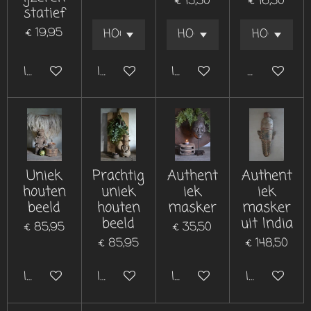
€ 15,50
€ 16,50
statief
€ 19,95
In winkelwagen
In winkelwagen
In winkelwagen
Bekijk detai
Uniek
Prachtig
Authent
Authent
houten
uniek
iek
iek
beeld
houten
masker
masker
beeld
uit India
€ 85,95
€ 35,50
€ 85,95
€ 148,50
In winkelwagen
In winkelwagen
In winkelwagen
In winkelwa