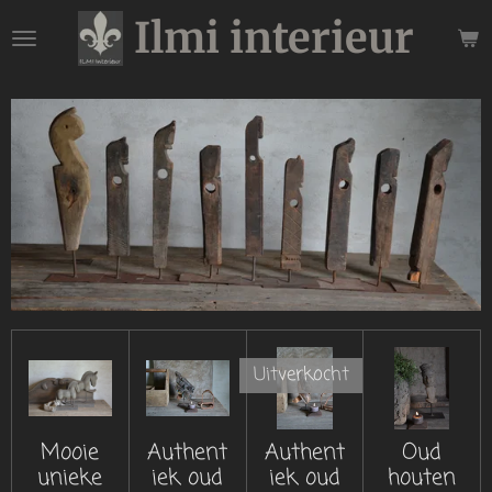
Ilmi interieur
Ga
direct
naar
de
hoofdinhoud
Uitverkocht
Mooie
Authent
Authent
Oud
unieke
iek oud
iek oud
houten