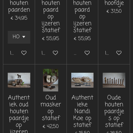
houten
houten
houten
hoofdje
paarden
paard
paard
€ 31,50
op
op
€ 34,95
ijzeren
ijzeren
statief
statief
€ 55,95
€ 55,95
In winkelwagen
In winkelwagen
Uitverkocht
In winkelwa
Authent
Oud
Authent
Oude
iek oud
masker
ieke
houten
houten
op
Nandi
paardje
paardje
statief
Koe op
s op
op
statief
statief
€ 42,50
ijzeren