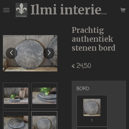
Ga
Ilmi interieur
direct
naar
de
Prachtig
hoofdinhoud
authentiek
stenen bord
€ 24,50
BORD
1