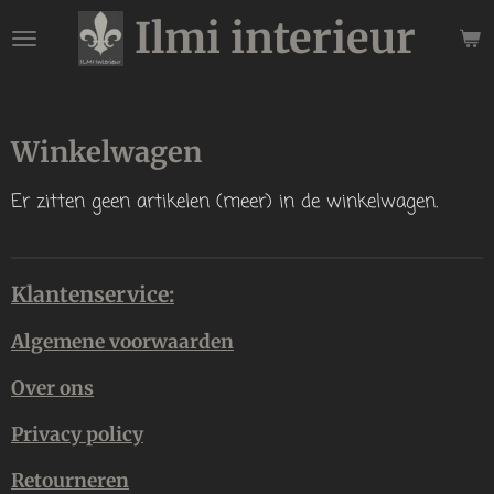
Ilmi interieur
Ga
direct
naar
de
hoofdinhoud
Winkelwagen
Er zitten geen artikelen (meer) in de winkelwagen.
Klantenservice:
Algemene voorwaarden
Over ons
Privacy policy
Retourneren