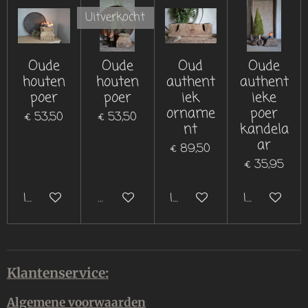
Uitverkocht
Oude
Oude
Oud
Oude
houten
houten
authent
authent
poer
poer
iek
ieke
orname
poer
€ 53,50
€ 53,50
nt
kandela
ar
€ 89,50
€ 35,95
In winkelwagen
Uitverkocht
In winkelwagen
In winkelwa
Klantenservice:
Algemene voorwaarden