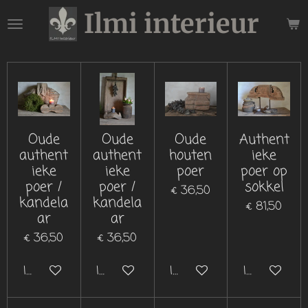
Ilmi interieur
Ga
direct
naar
de
hoofdinhoud
Oude
Oude
Oude
Authent
authent
authent
houten
ieke
ieke
ieke
poer
poer op
poer /
poer /
sokkel
€ 36,50
kandela
kandela
€ 81,50
ar
ar
€ 36,50
€ 36,50
In winkelwagen
In winkelwagen
In winkelwagen
In winkelwa