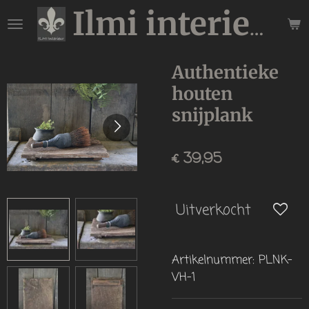
Ga
Ilmi interieur
direct
naar
de
Authentieke
hoofdinhoud
houten
snijplank
€ 39,95
Uitverkocht
Artikelnummer:
PLNK-
VH-1