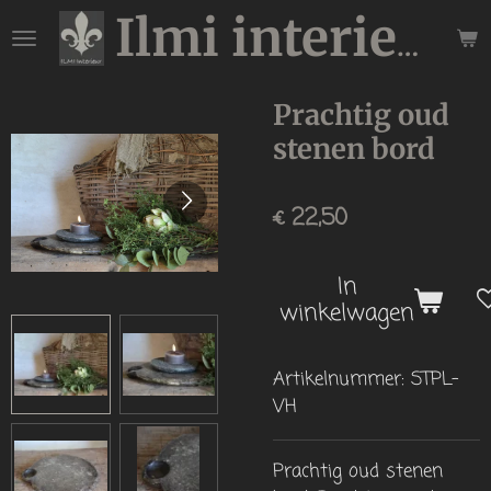
Ga
Ilmi interieur
direct
naar
de
Prachtig oud
hoofdinhoud
stenen bord
€ 22,50
In
winkelwagen
Artikelnummer:
STPL-
VH
Prachtig oud stenen