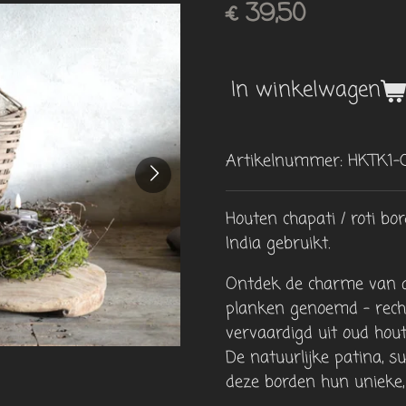
€ 39,50
In winkelwagen
Artikelnummer:
HKTK1-
Houten chapati / roti bo
India gebruikt.
Ontdek de charme van a
planken genoemd – recht
vervaardigd uit oud hout
De natuurlijke patina, s
deze borden hun unieke,