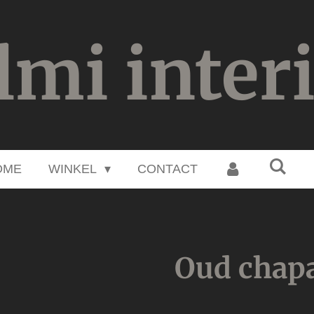
lmi inter
OME
WINKEL
CONTACT
Oud chapa