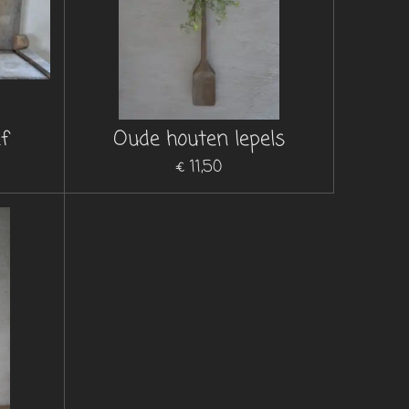
f
Oude houten lepels
€ 11,50