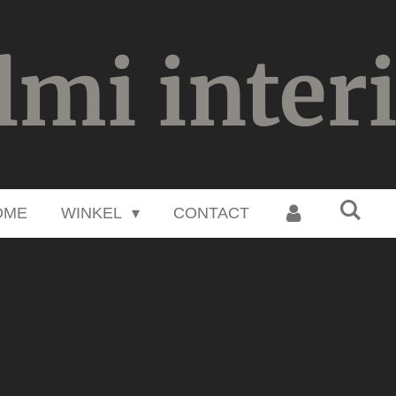
lmi inter
OME
WINKEL
CONTACT