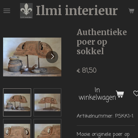
Ilmi interieur
Ga
direct
naar
de
Authentieke
hoofdinhoud
poer op
sokkel
€ 81,50
In
winkelwagen
Artikelnummer:
PSKK1-1
Mooie originele poer op