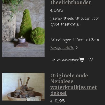
theelichthouder
€ 8,95
Ijzeren theelichthouder voor
groot theelichtje.
Afmetingen: L10cm x H3cm
Bekijk details
In winkelwagen
Originele oude
Nepalese
waterkruikjes met
deksel
€ 42,95