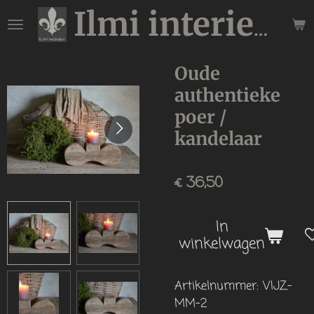
Ga
Ilmi interieur
direct
naar
de
Oude
hoofdinhoud
authentieke
poer /
kandelaar
€ 36,50
In
winkelwagen
Artikelnummer:
VIJZ-
MM-2