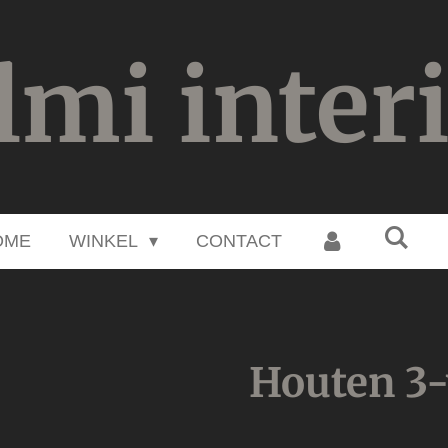
lmi inter
OME
WINKEL
CONTACT
Houten 3-