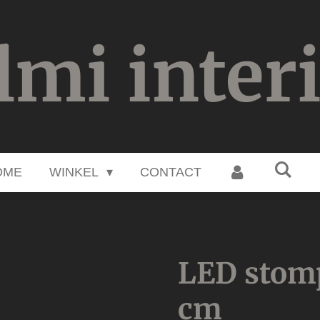
lmi inter
OME
WINKEL
CONTACT
LED stomp
cm