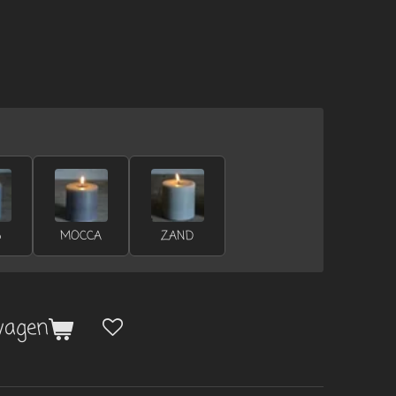
S
MOCCA
ZAND
wagen