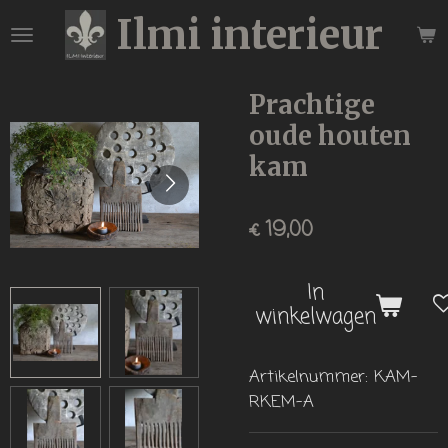
Ilmi interieur
Ga
direct
naar
de
Prachtige
hoofdinhoud
oude houten
kam
€ 19,00
In
winkelwagen
Artikelnummer:
KAM-
RKEM-A