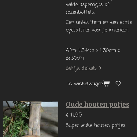
wilde asperagus of
rozenbottels.
Een uniek item en een echte
eyecatcher voor je interieur.
Afm: H34cm x L30cm x
Br30cm
Bekijk details
In winkelwagen
Oude houten potjes
€ 11,95
Super leuke houten potjes.