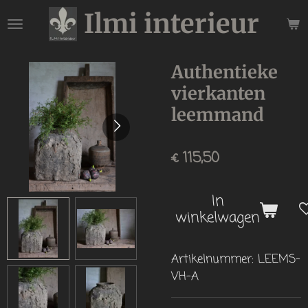
Ilmi interieur
Ga
direct
naar
de
Authentieke
hoofdinhoud
vierkanten
leemmand
€ 115,50
In
winkelwagen
Artikelnummer:
LEEMS-
VH-A