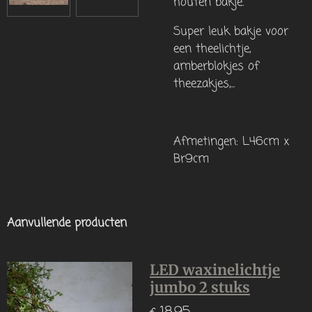
houten bakje.
Super leuk bakje voor
een theelichtje,
amberblokjes of
theezakjes,...
Afmetingen: L46cm x
Br9cm
Aanvullende producten
LED waxinelichtje
jumbo 2 stuks
€ 18,95