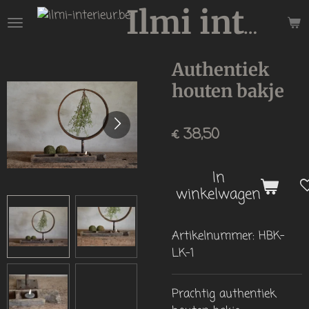
Ga
Ilmi interieur
direct
naar
Authentiek
de
hoofdinhoud
houten bakje
€ 38,50
In
winkelwagen
Artikelnummer:
HBK-
LK-1
Prachtig authentiek