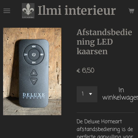
Ilmi interieur
Ga
direct
naar
de
Afstandsbedie
hoofdinhoud
ning LED
kaarsen
€ 6,50
In
winkelwage
De Deluxe Homeart
afstandsbediening is de
perfecte aanvulling voor