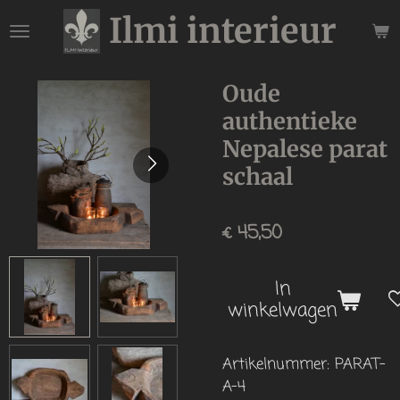
Ilmi interieur
Ga
direct
naar
de
Oude
hoofdinhoud
authentieke
Nepalese parat
schaal
€ 45,50
In
winkelwagen
Artikelnummer:
PARAT-
A-4