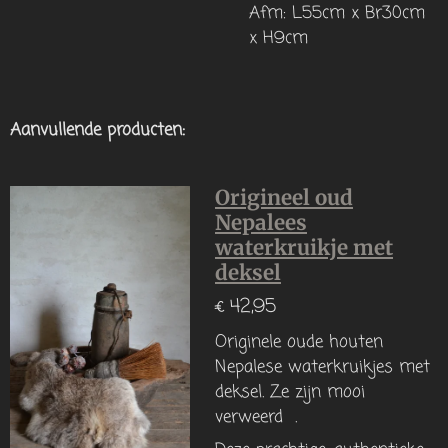
Afm: L55cm x Br30cm
x H9cm
Aanvullende producten:
Origineel oud
Nepalees
waterkruikje met
deksel
€ 42,95
Originele oude houten
Nepalese waterkruikjes met
deksel. Ze zijn mooi
verweerd .