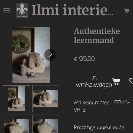
Ga
Ilmi interieur
direct
naar
de
Authentieke
hoofdinhoud
leemmand
€ 95,50
In
winkelwagen
Artikelnummer:
LEEMS-
VH-B
Prachtige unieke oude