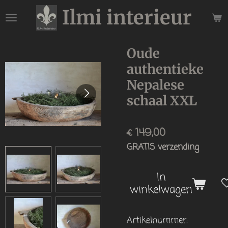
Ilmi interieur
Ga
direct
naar
de
Oude
hoofdinhoud
authentieke
Nepalese
schaal XXL
€ 149,00
GRATIS verzending
In
winkelwagen
Artikelnummer: