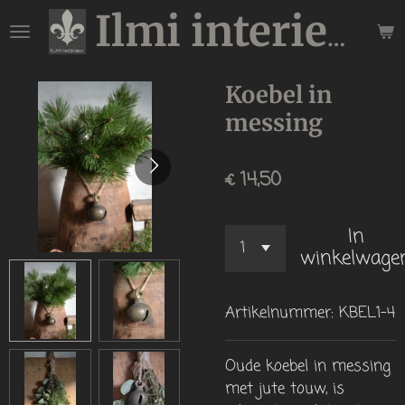
Ga
Ilmi interieur
direct
naar
de
Koebel in
hoofdinhoud
messing
€ 14,50
In
winkelwage
Artikelnummer:
KBEL1-4
Oude koebel in messing
met jute touw, is