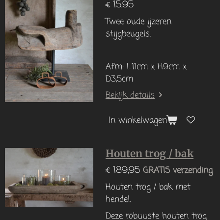
€ 15,95
Twee oude ijzeren
stijgbeugels.
Afm: L11cm x H9cm x
D3,5cm
Bekijk details
In winkelwagen
Houten trog / bak
€ 189,95
GRATIS verzending
Houten trog / bak met
hendel.
Deze robuuste houten trog