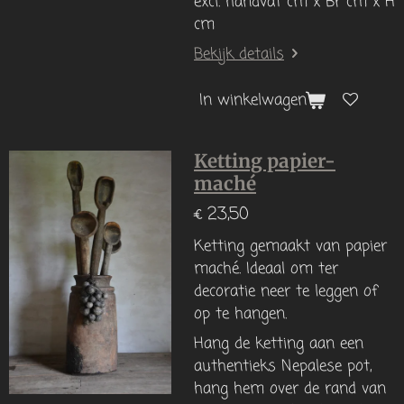
excl. handvat cm x Br cm x H
cm
Bekijk details
In winkelwagen
Ketting papier-
maché
€ 23,50
Ketting gemaakt van papier
maché. Ideaal om ter
decoratie neer te leggen of
op te hangen.
Hang de ketting aan een
authentieks Nepalese pot,
hang hem over de rand van