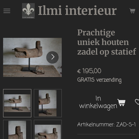
Ilmi interieur
Ga
direct
naar
de
Prachtige
hoofdinhoud
uniek houten
zadel op statief
€ 195,00
GRATIS verzending
In
winkelwagen
Artikelnummer:
ZAD-S-1