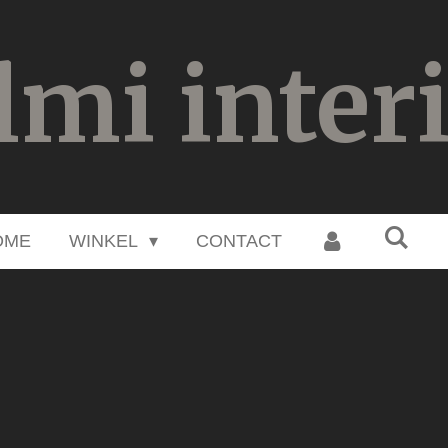
lmi inter
OME
WINKEL
CONTACT