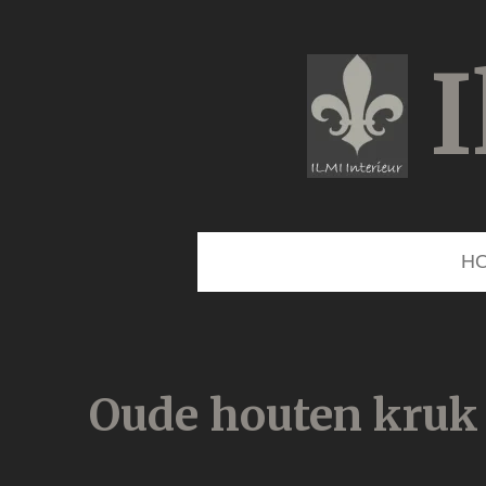
Ga
direct
I
naar
de
hoofdinhoud
H
Oude houten kruk