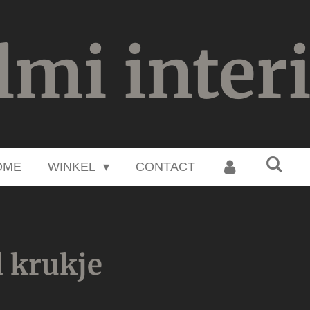
lmi inter
OME
WINKEL
CONTACT
d krukje