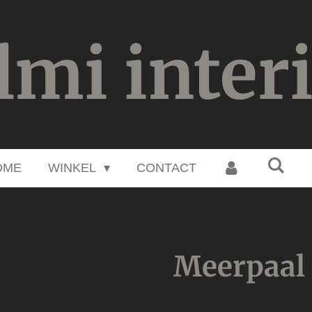
lmi inter
OME
WINKEL
CONTACT
Meerpaal 