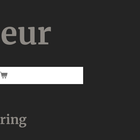
ieur
ring