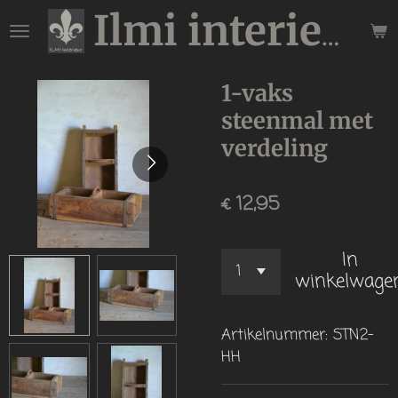
Ga
Ilmi interieur
direct
naar
de
1-vaks
hoofdinhoud
steenmal met
verdeling
€ 12,95
In
winkelwage
Artikelnummer:
STN2-
HH