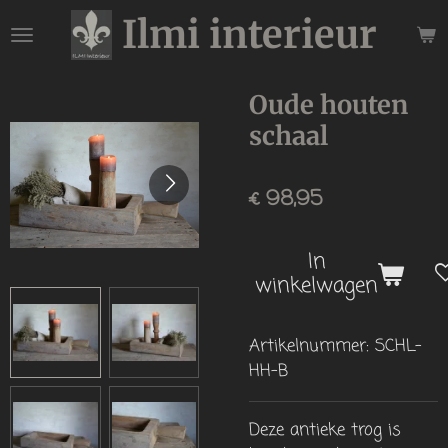
Ilmi interieur
Ga
direct
naar
de
Oude houten
hoofdinhoud
schaal
€ 98,95
In
winkelwagen
Artikelnummer:
SCHL-
HH-B
Deze antieke trog is