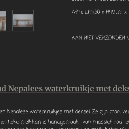
Afm: L1m30 x H49cm x
KAN NIET VERZONDEN 
ud Nepalees waterkruikje met dek
ten Nepalese waterkruikjes met deksel. Ze zijn mooi ve
thentieke melkkan is handgemaakt van massief hout en