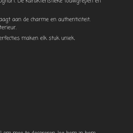
oghurt. De karakteristieke touwgrepen en
agt ​​aan de charme en authenticiteit.
terieur.
rfecties maken elk stuk uniek.