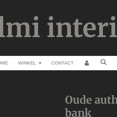
lmi inter
OME
WINKEL
CONTACT
Oude auth
bank