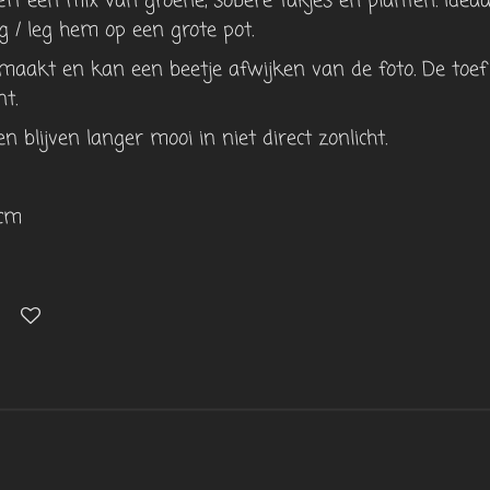
eft een mix van groene, sobere takjes en planten. Ide
g / leg hem op een grote pot.
emaakt en kan een beetje afwijken van de foto. De to
t.
 blijven langer mooi in niet direct zonlicht.
5cm