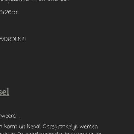
 Br26cm
WORDEN!!!
sel
rweerd .
 komt uit Nepal. Oorspronkelijk werden