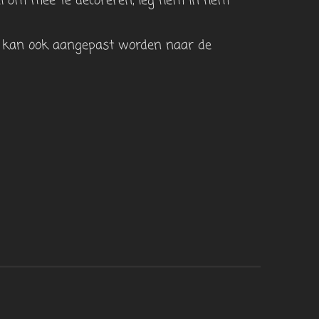
aal om mee te decoreren, leg hem in hem
ef kan ook aangepast worden naar de