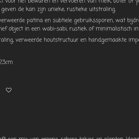
kt voor het bewaren en vervoeren van melk, boter of y
 geven de kan zijn unieke, rustieke uitstraling.
verweerde patina en subtiele gebruikssporen, wat bijdra
ief object in een wabi-sabi, rustiek of minimalistisch in
traling, verweerde houtstructuur en handgemaakte impe
H23cm