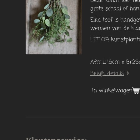
Deze kunst toef he
grote schaal of han
Elke toef is handg
wensen van de klan
LET OP: kunstplanten
Afm:L45cm x Br2
Bekijk details
In winkelwagen