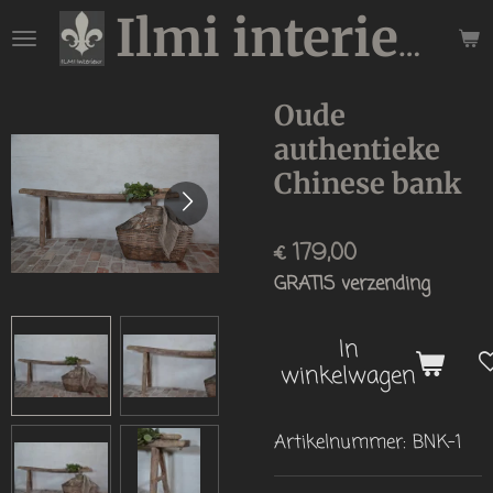
Ga
Ilmi interieur
direct
naar
de
Oude
hoofdinhoud
authentieke
Chinese bank
€ 179,00
GRATIS verzending
In
winkelwagen
Artikelnummer:
BNK-1