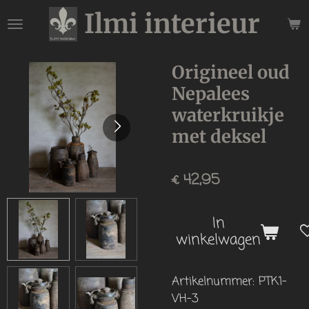
Ilmi interieur
Ga
direct
naar
de
Origineel oud
hoofdinhoud
Nepalees
waterkruikje
met deksel
€ 42,95
In
winkelwagen
Artikelnummer:
PTK1-
VH-3