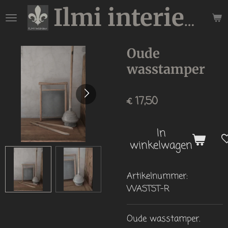
Ga
Ilmi interieur
direct
naar
de
Oude
hoofdinhoud
wasstamper
€ 17,50
In
winkelwagen
Artikelnummer:
WASTST-R
Oude wasstamper.