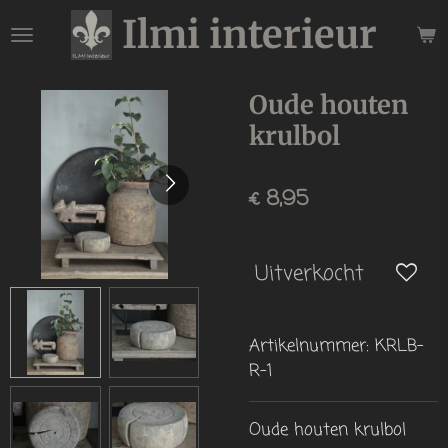
Ilmi interieur
Ga
direct
naar
de
Oude houten
hoofdinhoud
krulbol
€ 8,95
Uitverkocht
Artikelnummer:
KRLB-
R-1
Oude houten krulbol