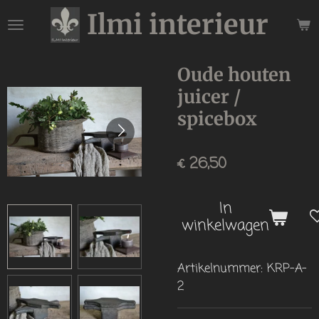
Ilmi interieur
Ga
direct
naar
de
Oude houten
hoofdinhoud
juicer /
spicebox
€ 26,50
In
winkelwagen
Artikelnummer:
KRP-A-
2