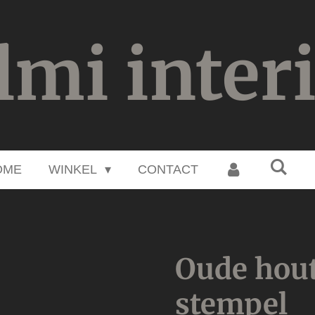
lmi inter
OME
WINKEL
CONTACT
Oude hout
stempel