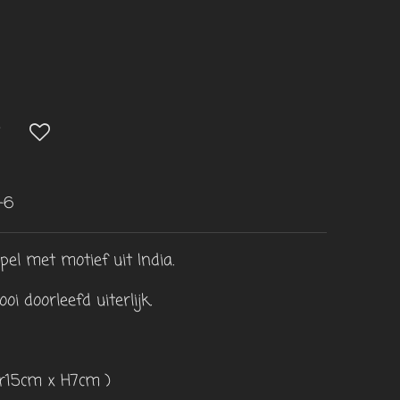
-6
el met motief uit India.
i doorleefd uiterlijk.
Br15cm x H7cm )