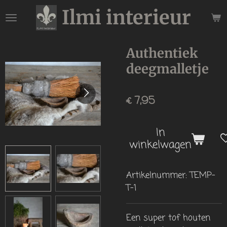
Ilmi interieur
Ga
direct
naar
de
Authentiek
hoofdinhoud
deegmalletje
€ 7,95
In
winkelwagen
Artikelnummer:
TEMP-
T-1
Een super tof houten