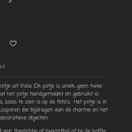
-1
tje uit India. Elk potje is uniek, geen twee
mdat het potje handgemaakt en gebruikt is
, zoals te zien is op de foto's. Het potje is in
kssporen die bijdragen aan de charme en het
ecoratieve objecten.
een theelichtje of hyacintbol of bij de koffie