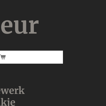
ieur
ewerk
ikje