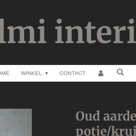
lmi inter
OME
WINKEL
CONTACT
Oud aard
potje/kru