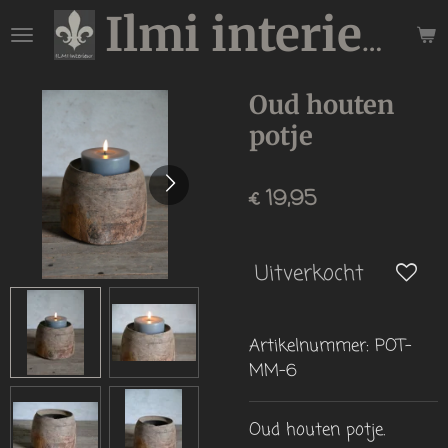
Ga
Ilmi interieur
direct
naar
de
Oud houten
hoofdinhoud
potje
€ 19,95
Uitverkocht
Artikelnummer:
POT-
MM-6
Oud houten potje.