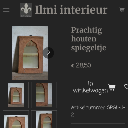
Ilmi interieur
Ga
direct
naar
de
Prachtig
hoofdinhoud
houten
spiegeltje
€ 28,50
In
winkelwagen
Artikelnummer:
SPGL-J-
2