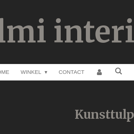
lmi inter
OME
WINKEL
CONTACT
Kunsttulp