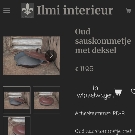
Ilmi interieur
Ga
direct
naar
de
Oud
hoofdinhoud
sauskommetje
met deksel
€ 11,95
In
winkelwagen
Artikelnummer:
PD-R
Oud sauskommetje met