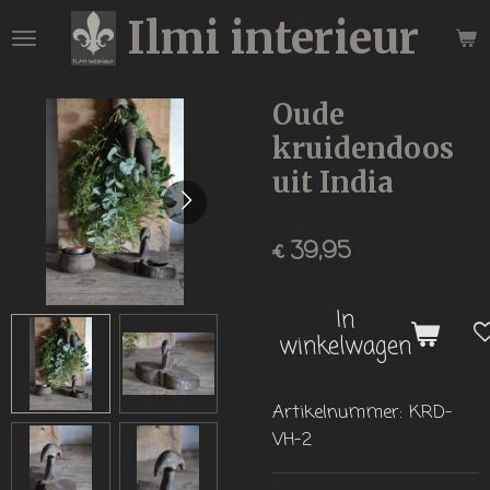
Ilmi interieur
Ga
direct
naar
de
Oude
hoofdinhoud
kruidendoos
uit India
€ 39,95
In
winkelwagen
Artikelnummer:
KRD-
VH-2