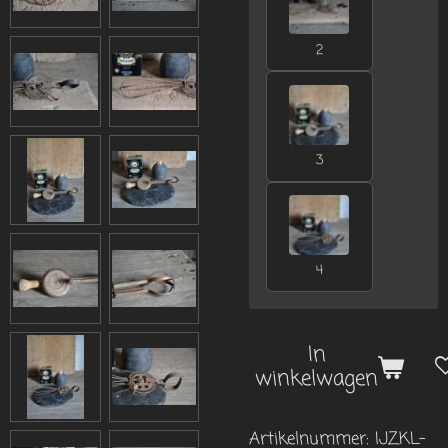
2
3
4
In
winkelwagen
Artikelnummer:
IJZKL-