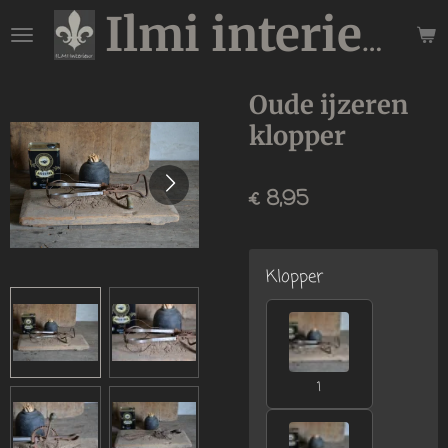
Ga
Ilmi interieur
direct
naar
de
Oude ijzeren
hoofdinhoud
klopper
€ 8,95
Klopper
1