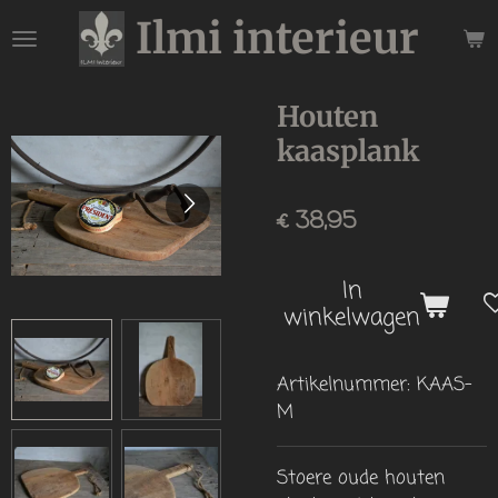
Ilmi interieur
Ga
direct
naar
de
Houten
hoofdinhoud
kaasplank
€ 38,95
In
winkelwagen
Artikelnummer:
KAAS-
M
Stoere oude houten