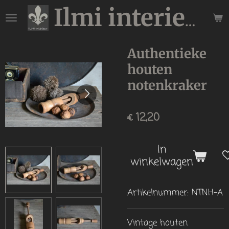
Ga
Ilmi interieur
direct
naar
de
Authentieke
hoofdinhoud
houten
notenkraker
€ 12,20
In
winkelwagen
Artikelnummer:
NTNH-A
Vintage houten