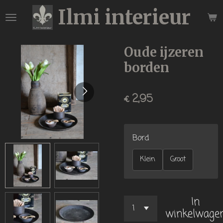
Ilmi interieur
Ga
direct
naar
de
Oude ijzeren
hoofdinhoud
borden
€ 2,95
Bord
Klein
Groot
In
winkelwage