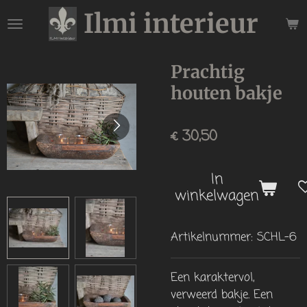
Ilmi interieur
Ga
direct
naar
de
Prachtig
hoofdinhoud
houten bakje
€ 30,50
In
winkelwagen
Artikelnummer:
SCHL-6
Een karaktervol,
verweerd bakje. Een