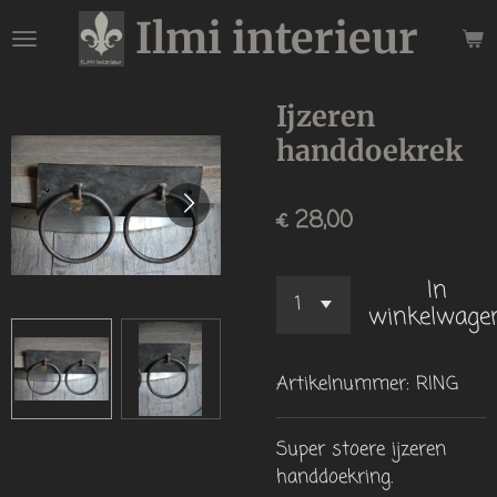
Ilmi interieur
Ga
direct
naar
de
Ijzeren
hoofdinhoud
handdoekrek
€ 28,00
In
winkelwage
Artikelnummer:
RING
Super stoere ijzeren
handdoekring.